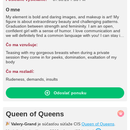
O mne
My element is bold and daring images, and makeup is art! My
figure is about extraordinary beauty and challenging patterns.
Graduation between strength and femininity. I am an open,
confident girl with a sense of humor. I love communication and
we will definitely find a common language with you! I can stay in
your heart forever...❤
Čo ma vzrušuje:
Teasing with my gorgeous breasts when during a private
session they come in for peeks, domination, exaltation of my
body
Čo ma rozladí:
Rudeness, demands, insults
Odoslať ponuku
Queen of Queens
Valery-Grand
je súčasťou súťaže CIS
Queen of Queens
.