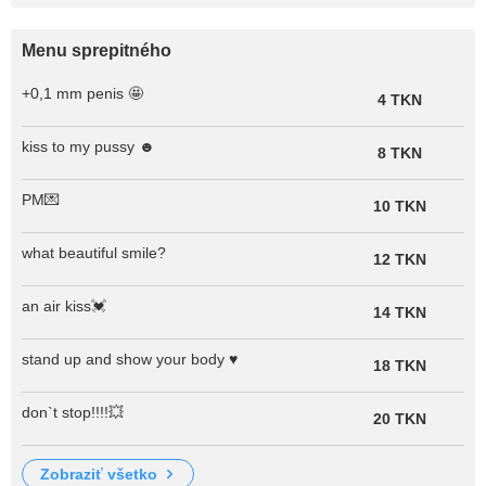
Menu sprepitného
+0,1 mm penis 🤩
4 TKN
kiss to my pussy ☻
8 TKN
PM💌
10 TKN
what beautiful smile?
12 TKN
an air kiss💓
14 TKN
stand up and show your body ♥
18 TKN
don`t stop!!!!💥
20 TKN
zobraziť všetko