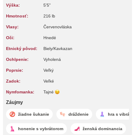
Výška:
5'5"
Hmotnosť:
216 lb
Vlasy:
Červenovláska
Oči:
Hnedé
Etnický pôvod:
Biely/Kavkazan
Ochlpenie:
Vyholená
Poprsie:
Veľký
Zadok:
Veľké
Nymfomanka:
Tajné
Záujmy
žiadne šukanie
dráždenie
hra s vibrát
honenie s vybrátorom
ženská dominancia