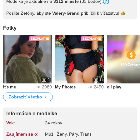
Modelka je aktuálne na
3312 mieste
(33 bodov).
Pošlite Žetóny, aby ste
Valery-Grand
priblížili k
víťazstvu!
Fotky
BEZPLATNE
BEZPLATNE
150 Žetón
9
1
2989
2450
it's me
My Photos
oil play
Zobraziť všetko
Informácie o modelke
Vek:
24 rokov
Zaujímam sa o:
Muži, Ženy, Páry, Trans