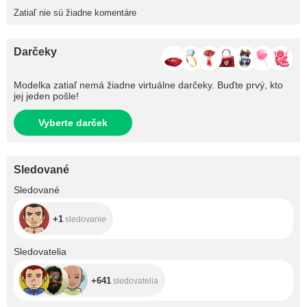
Zatiaľ nie sú žiadne komentáre
Darčeky
Modelka zatiaľ nemá žiadne virtuálne darčeky. Buďte prvý, kto
jej jeden pošle!
Vyberte darček
Sledované
+1
Sledované
+1
sledovanie
+641
Sledovatelia
+641
sledovatelia