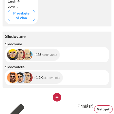
Lush 4
Love it
Prečítajte
si viac
Sledované
+193
Sledované
+193
sledovania
+1.2K
Sledovatelia
+1.2K
sledovatelia
Prihlásiť
Vstúpiť