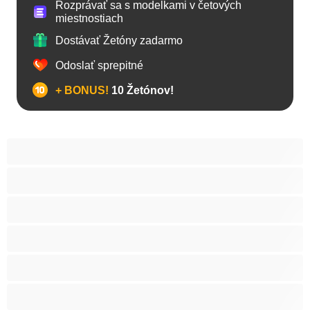
Rozprávať sa s modelkami v četových
miestnostiach
Dostávať Žetóny zadarmo
Odoslať sprepitné
+ BONUS!
10 Žetónov!
Anál
Arabky
Babes
Babičky
Bacuľky
BBW