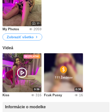
10
2059
My Photos
Zobraziť všetko
Videá
BEZPLATNE
111 Žetónov
0:36
0:38
316
16
Kiss
Fcuk Pussy
Informácie o modelke