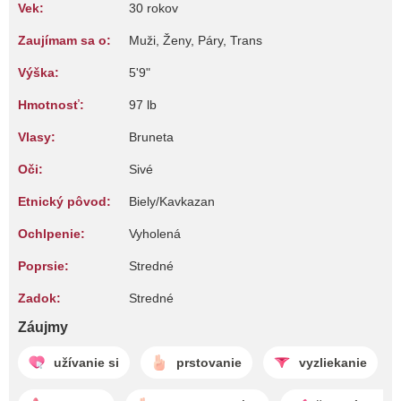
Vek:
30 rokov
Zaujímam sa o:
Muži, Ženy, Páry, Trans
Výška:
5'9"
Hmotnosť:
97 lb
Vlasy:
Bruneta
Oči:
Sivé
Etnický pôvod:
Biely/Kavkazan
Ochlpenie:
Vyholená
Poprsie:
Stredné
Zadok:
Stredné
Záujmy
užívanie si
prstovanie
vyzliekanie