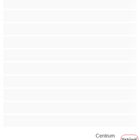
Svalnaté
Tehotné
Veľké prsia
Veľký zadok
Vyspelá
Ázijec
Černošky
Červenovláska
Ženy v domácnosti
Centrum
Vstúpiť