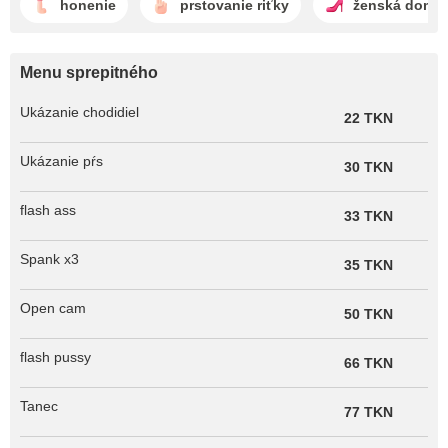
honenie
prstovanie riťky
ženská domin
Menu sprepitného
Ukázanie chodidiel
22 TKN
Ukázanie pŕs
30 TKN
flash ass
33 TKN
Spank x3
35 TKN
Open cam
50 TKN
flash pussy
66 TKN
Tanec
77 TKN