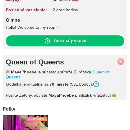
Posledné vysielanie:
2 pred hodiny
O mne
Hello! Welcome to my room!
Odoslať ponuku
Queen of Queens
MayaPhoebe
je súčasťou súťaže Európska
Queen of
Queens
.
Modelka je aktuálne na
70 mieste
(591 bodov).
Pošlite Žetóny, aby ste
MayaPhoebe
priblížili k
víťazstvu!
Fotky
BEZPLATNE